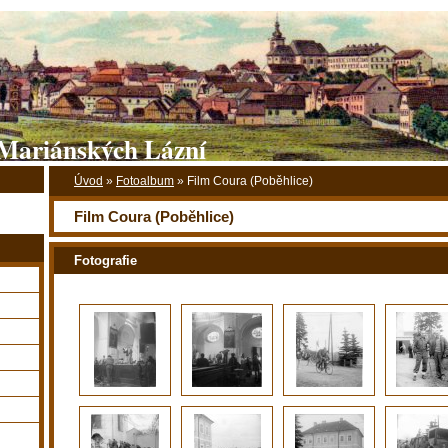
Mariánských Lázní
Úvod
»
Fotoalbum
»
Film Coura (Poběhlice)
Film Coura (Poběhlice)
Fotografie