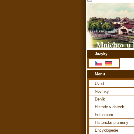
Mnichov u 
Jazyky
Menu
Úvod
Novinky
Deník
Historie v datech
Fotoalbum
Historické prameny
Encyklopedie