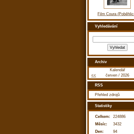
Film Coura (Poběhlic
Vyhledávání
Archiv
Kalendář
<<
červen / 2026
RSS
Přehled zdrojů
Statistiky
Celkem:
224886
Měsíc:
3432
Den:
94