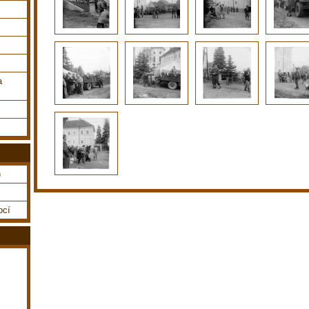
a
)
bcí