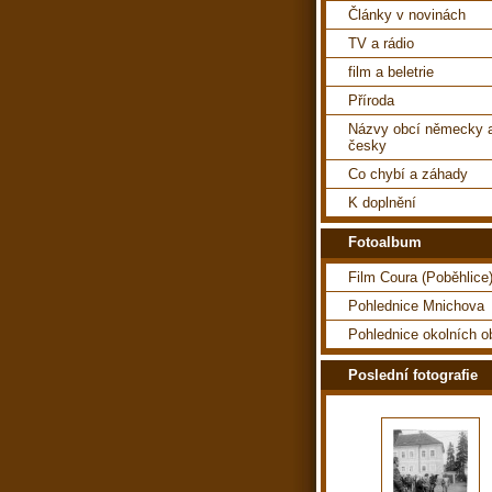
Články v novinách
TV a rádio
film a beletrie
Příroda
Názvy obcí německy 
česky
Co chybí a záhady
K doplnění
Fotoalbum
Film Coura (Poběhlice
Pohlednice Mnichova
Pohlednice okolních o
Poslední fotografie