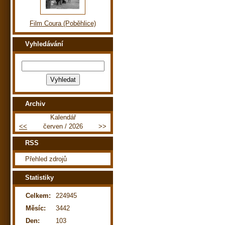
Film Coura (Poběhlice)
Vyhledávání
Archiv
Kalendář
<<
červen / 2026
>>
RSS
Přehled zdrojů
Statistiky
Celkem:
224945
Měsíc:
3442
Den:
103