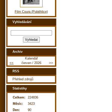
Film Coura (Poběhlice)
Vyhledávání
Archiv
Kalendář
<<
červen / 2026
>>
RSS
Přehled zdrojů
Statistiky
Celkem:
224836
Měsíc:
3423
Den:
90